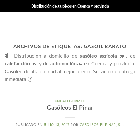
Skip
Distribución de gasóleos en Cuenca y provincia
to
content
ARCHIVOS DE ETIQUETAS:
GASOIL BARATO
🔴 Distribución a domicilio de
gasóleo agrícola
🚜, de
calefacción
🔥 y de
automoción
🚗 en Cuenca y provincia.
Gasóleo de alta calidad al mejor precio. Servicio de entrega
inmediata 🕐
UNCATEGORIZED
Gasóleos El Pinar
PUBLICADO EN
JULIO 13, 2017
POR
GASÓLEOS EL PINAR, S.L.