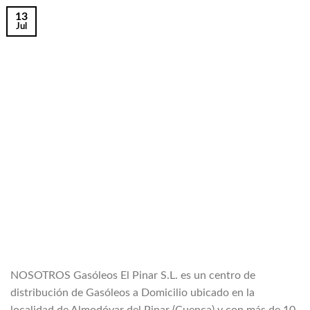
13
Jul
NOSOTROS Gasóleos El Pinar S.L. es un centro de
distribución de Gasóleos a Domicilio ubicado en la
localidad de Almodóvar del Pinar (Cuenca) y con más de 10