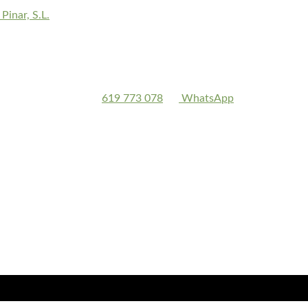
 Pinar, S.L.
619 773 078
WhatsApp