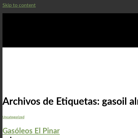
Skip to content
Distribución de gasóleos en Cuenca y provincia
Cuenca:
Distribución de gasóleos en Cuenca y provincia
Archivos de Etiquetas:
gasoi
Uncategorized
Gasóleos El Pinar